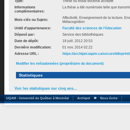
Type:
Thèse ou essai doctoral accepté
Informations
La thèse a été numérisée telle que transmis
complémentaires:
Affectivité, Enseignement de la lecture, En
Mots-clés ou Sujets:
Métacognition
Unité d'appartenance:
Faculté des sciences de l'éducation
Déposé par:
Service des bibliothèques
Date de dépôt:
18 juill. 2012 20:53
Dernière modification:
01 nov. 2014 02:22
Adresse URL :
https://archipel.uqam.ca/secure/id/eprint
Modifier les métadonnées (propriétaire du document)
Statistiques
Voir les statistiques sur cinq ans...
UQAM - Université du Québec à Montréal
Archipel
Nous écrire