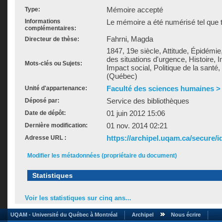
Mémoire accepté
Type:
Informations
Le mémoire a été numérisé tel que t
complémentaires:
Fahrni, Magda
Directeur de thèse:
1847, 19e siècle, Attitude, Épidémie
des situations d'urgence, Histoire, I
Mots-clés ou Sujets:
Impact social, Politique de la santé
(Québec)
Faculté des sciences humaines >
Unité d'appartenance:
Service des bibliothèques
Déposé par:
01 juin 2012 15:06
Date de dépôt:
01 nov. 2014 02:21
Dernière modification:
https://archipel.uqam.ca/secure/i
Adresse URL :
Modifier les métadonnées (propriétaire du document)
Statistiques
Voir les statistiques sur cinq ans...
UQAM - Université du Québec à Montréal
Archipel
Nous écrire