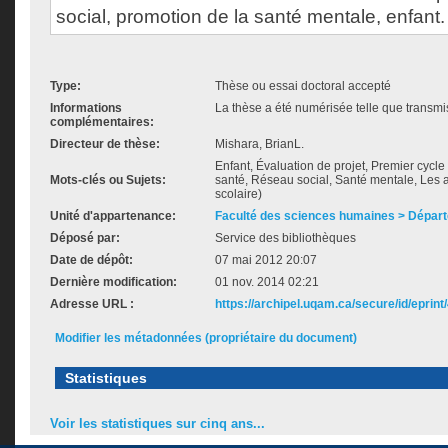
social, promotion de la santé mentale, enfant.
Type:
Thèse ou essai doctoral accepté
Informations
La thèse a été numérisée telle que transmis
complémentaires:
Directeur de thèse:
Mishara, BrianL.
Enfant, Évaluation de projet, Premier cycle
Mots-clés ou Sujets:
santé, Réseau social, Santé mentale, Les
scolaire)
Unité d'appartenance:
Faculté des sciences humaines > Dépar
Déposé par:
Service des bibliothèques
Date de dépôt:
07 mai 2012 20:07
Dernière modification:
01 nov. 2014 02:21
Adresse URL :
https://archipel.uqam.ca/secure/id/eprint
Modifier les métadonnées (propriétaire du document)
Statistiques
Voir les statistiques sur cinq ans...