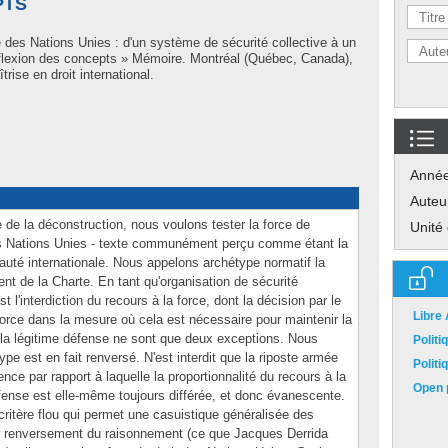
PTS
 des Nations Unies : d'un système de sécurité collective à un
inflexion des concepts » Mémoire. Montréal (Québec, Canada),
rise en droit international.
Anné
Auteu
 de la déconstruction, nous voulons tester la force de
Unité
des Nations Unies - texte communément perçu comme étant la
uté internationale. Nous appelons archétype normatif la
nt de la Charte. En tant qu'organisation de sécurité
st l'interdiction du recours à la force, dont la décision par le
Libre
 force dans la mesure où cela est nécessaire pour maintenir la
et la légitime défense ne sont que deux exceptions. Nous
Polit
e est en fait renversé. N'est interdit que la riposte armée
Polit
ence par rapport à laquelle la proportionnalité du recours à la
Open p
fense est elle-même toujours différée, et donc évanescente.
 critère flou qui permet une casuistique généralisée des
Ce renversement du raisonnement (ce que Jacques Derrida