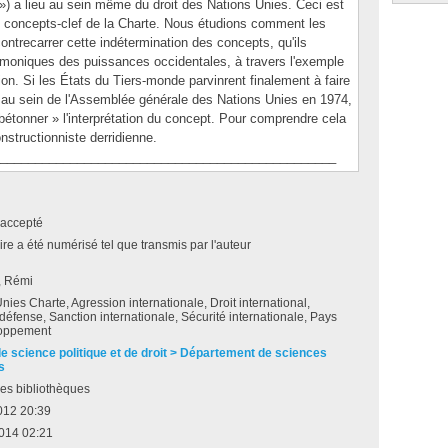
s ») a lieu au sein même du droit des Nations Unies. Ceci est
s concepts-clef de la Charte. Nous étudions comment les
ntrecarrer cette indétermination des concepts, qu'ils
émoniques des puissances occidentales, à travers l'exemple
n. Si les États du Tiers-monde parvinrent finalement à faire
on au sein de l'Assemblée générale des Nations Unies en 1974,
 bétonner » l'interprétation du concept. Pour comprendre cela
structionniste derridienne.
________________________________________________
accepté
e a été numérisé tel que transmis par l'auteur
, Rémi
nies Charte, Agression internationale, Droit international,
défense, Sanction internationale, Sécurité internationale, Pays
oppement
de science politique et de droit > Département de sciences
s
es bibliothèques
012 20:39
2014 02:21