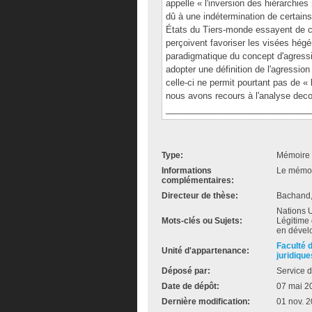
appelle « l'inversion des hiérarchie
dû à une indétermination de certain
États du Tiers-monde essayent de co
perçoivent favoriser les visées hég
paradigmatique du concept d'agressio
adopter une définition de l'agressi
celle-ci ne permit pourtant pas de «
nous avons recours à l'analyse decon
______________________________
Type:
Mémoire 
Informations
Le mémoir
complémentaires:
Directeur de thèse:
Bachand
Nations U
Mots-clés ou Sujets:
Légitime 
en dével
Faculté 
Unité d'appartenance:
juridique
Déposé par:
Service d
Date de dépôt:
07 mai 2
Dernière modification:
01 nov. 