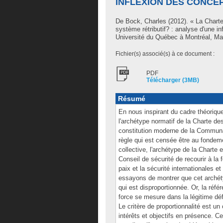
INFLEXION DES CONCE
De Bock, Charles
(2012). « La Charte
système rétributif? : analyse d'une 
Université du Québec à Montréal, Maît
Fichier(s) associé(s) à ce document :
PDF
Télécharger (3MB)
Résumé
En nous inspirant du cadre théorique
l'archétype normatif de la Charte 
constitution moderne de la Communa
règle qui est censée être au fondeme
collective, l'archétype de la Charte e
Conseil de sécurité de recourir à la
paix et la sécurité internationales 
essayons de montrer que cet archétyp
qui est disproportionnée. Or, la référ
force se mesure dans la légitime dé
Le critère de proportionnalité est un
intérêts et objectifs en présence. 