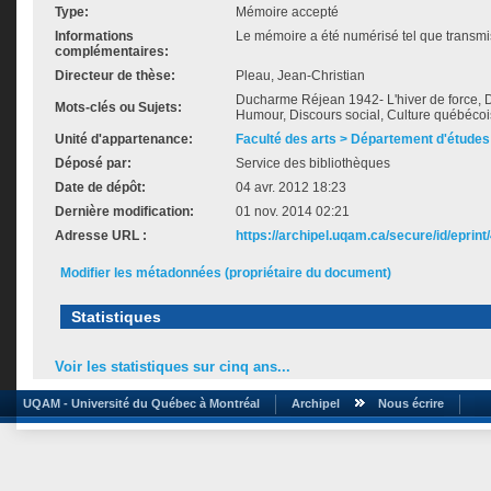
Type:
Mémoire accepté
Informations
Le mémoire a été numérisé tel que transmis
complémentaires:
Directeur de thèse:
Pleau, Jean-Christian
Ducharme Réjean 1942- L'hiver de force, Di
Mots-clés ou Sujets:
Humour, Discours social, Culture québécois
Unité d'appartenance:
Faculté des arts > Département d'études 
Déposé par:
Service des bibliothèques
Date de dépôt:
04 avr. 2012 18:23
Dernière modification:
01 nov. 2014 02:21
Adresse URL :
https://archipel.uqam.ca/secure/id/eprint
Modifier les métadonnées (propriétaire du document)
Statistiques
Voir les statistiques sur cinq ans...
UQAM - Université du Québec à Montréal
Archipel
Nous écrire