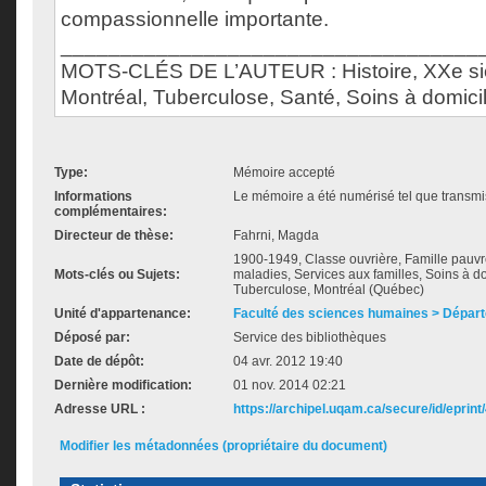
compassionnelle importante.
___________________________________
MOTS-CLÉS DE L’AUTEUR : Histoire, XXe si
Montréal, Tuberculose, Santé, Soins à domicil
Type:
Mémoire accepté
Informations
Le mémoire a été numérisé tel que transmis
complémentaires:
Directeur de thèse:
Fahrni, Magda
1900-1949, Classe ouvrière, Famille pauvre
Mots-clés ou Sujets:
maladies, Services aux familles, Soins à d
Tuberculose, Montréal (Québec)
Unité d'appartenance:
Faculté des sciences humaines > Départ
Déposé par:
Service des bibliothèques
Date de dépôt:
04 avr. 2012 19:40
Dernière modification:
01 nov. 2014 02:21
Adresse URL :
https://archipel.uqam.ca/secure/id/eprint
Modifier les métadonnées (propriétaire du document)