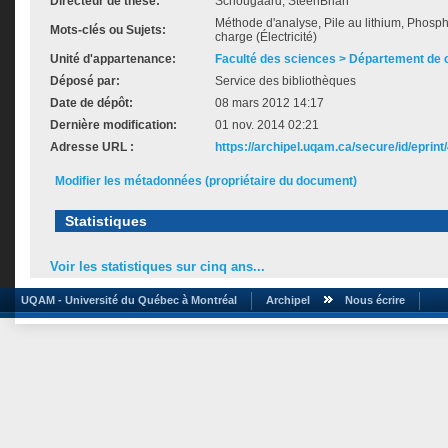
Directeur de thèse:
Schougaard, SteenBrian
Méthode d'analyse, Pile au lithium, Phospha
Mots-clés ou Sujets:
charge (Électricité)
Unité d'appartenance:
Faculté des sciences > Département de 
Déposé par:
Service des bibliothèques
Date de dépôt:
08 mars 2012 14:17
Dernière modification:
01 nov. 2014 02:21
Adresse URL :
https://archipel.uqam.ca/secure/id/eprint
Modifier les métadonnées (propriétaire du document)
Statistiques
Voir les statistiques sur cinq ans...
UQAM - Université du Québec à Montréal
Archipel
Nous écrire