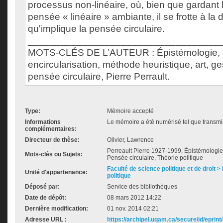
processus non-linéaire, où, bien que gardant l
pensée « linéaire » ambiante, il se frotte à la 
qu'implique la pensée circulaire.
___________________________________
MOTS-CLÉS DE L’AUTEUR : Épistémologie, 
encircularisation, méthode heuristique, art, ges
pensée circulaire, Pierre Perrault.
Type:
Mémoire accepté
Informations
Le mémoire a été numérisé tel que transmis
complémentaires:
Directeur de thèse:
Olivier, Lawrence
Perreault Pierre 1927-1999, Épistémologie
Mots-clés ou Sujets:
Pensée circulaire, Théorie politique
Faculté de science politique et de droit
Unité d'appartenance:
politique
Déposé par:
Service des bibliothèques
Date de dépôt:
08 mars 2012 14:22
Dernière modification:
01 nov. 2014 02:21
Adresse URL :
https://archipel.uqam.ca/secure/id/eprint