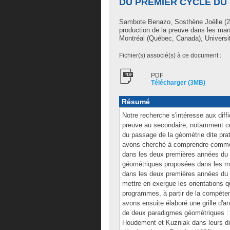
DU PREMIER CYCLE DU
Sambote Benazo, Sosthène Joëlle
(2
production de la preuve dans les man
Montréal (Québec, Canada), Universi
Fichier(s) associé(s) à ce document :
PDF
Télécharger (3MB)
Résumé
Notre recherche s'intéresse aux diff
preuve au secondaire, notamment cel
du passage de la géométrie dite prat
avons cherché à comprendre commen
dans les deux premières années du p
géométriques proposées dans les m
dans les deux premières années du 
mettre en exergue les orientations q
programmes, à partir de la compét
avons ensuite élaboré une grille d'
de deux paradigmes géométriques : gé
Houdement et Kuzniak dans leurs di