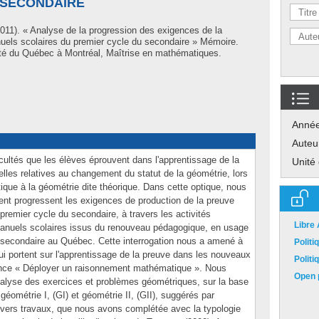
 SECONDAIRE
011). « Analyse de la progression des exigences de la
uels scolaires du premier cycle du secondaire » Mémoire.
té du Québec à Montréal, Maîtrise en mathématiques.
Anné
Auteu
icultés que les élèves éprouvent dans l'apprentissage de la
Unité
les relatives au changement du statut de la géométrie, lors
ique à la géométrie dite théorique. Dans cette optique, nous
t progressent les exigences de production de la preuve
remier cycle du secondaire, à travers les activités
Libre
anuels scolaires issus du renouveau pédagogique, en usage
secondaire au Québec. Cette interrogation nous a amené à
Polit
ui portent sur l'apprentissage de la preuve dans les nouveaux
Polit
ence « Déployer un raisonnement mathématique ». Nous
Open p
analyse des exercices et problèmes géométriques, sur la base
ométrie I, (GI) et géométrie II, (GII), suggérés par
vers travaux, que nous avons complétée avec la typologie