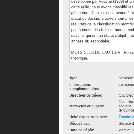
développée par Rouche (1989) et une
cette grille, nous avons classifié 
géométrie. De plus, nous avons établ
statut du dessin, à travers certaines 
résultats de la classification montr
pas à cause des faibles taux de prob
dessins qui ont un statut d'objet m
années du secondaire.
______________________________
MOTS-CLÉS DE L’AUTEUR : Renouve
théorique.
Type:
Mémoire 
Informations
Le mémoir
complémentaires:
Directeur de thèse:
Cyr, Sté
Didactiq
Mots-clés ou Sujets:
scolaire,
(Province
Unité d'appartenance:
Faculté 
Déposé par:
Service d
Date de dépôt:
22 févr. 