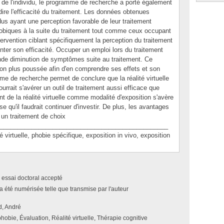
 de l'individu, le programme de recherche a porté également
dire l'efficacité du traitement. Les données obtenues
dus ayant une perception favorable de leur traitement
biques à la suite du traitement tout comme ceux occupant
tervention ciblant spécifiquement la perception du traitement
ter son efficacité. Occuper un emploi lors du traitement
nde diminution de symptômes suite au traitement. Ce
ion plus poussée afin d'en comprendre ses effets et son
e de recherche permet de conclure que la réalité virtuelle
ourrait s'avérer un outil de traitement aussi efficace que
nt de la réalité virtuelle comme modalité d'exposition s'avère
 qu'il faudrait continuer d'investir. De plus, les avantages
e un traitement de choix
________________________________________________
tuelle, phobie spécifique, exposition in vivo, exposition
 essai doctoral accepté
a été numérisée telle que transmise par l'auteur
, André
obie, Évaluation, Réalité virtuelle, Thérapie cognitive