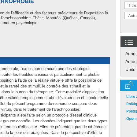
CHNOPHOBIE
n de l'efficacité et des facteurs prédicteurs de l'exposition in
de l'arachnophobie » Thèse. Montréal (Québec, Canada),
torat en psychologie.
Anné
Auteu
rtementale, l'exposition demeure une des stratégies
Unité
 traiter les troubles anxieux et particulièrement la phobie
osition à l'aide de la réalité virtuelle offre la possibilité de
 et la rareté des stimuli, le contrôle des stimuli et la
ion dans le bureau du thérapeute. Cette modalité d'application
Libre
t être validée empiriquement afin d'évaluer son efficacité réelle
et effet, le présent programme de recherche compare deux
Polit
n virtuo, dans le traitement de l'arachnophobie.
Polit
icipants a été faite selon un protocole d'essai clinique
Open p
 et groupe contrôle. Les données indiquent que les deux types
n termes d'efficacité. Elles ne présentent pas de différences
s de la peur des araignées. Dans la perspective d'offrir le