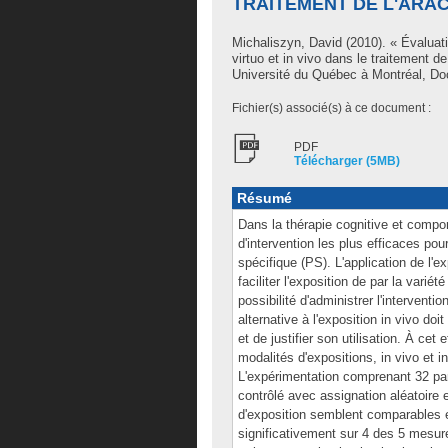
TRAITEMENT DE L'ARA
Michaliszyn, David
(2010). « Évaluatio
virtuo et in vivo dans le traitement 
Université du Québec à Montréal, Doc
Fichier(s) associé(s) à ce document :
PDF
Télécharger (5MB)
Résumé
Dans la thérapie cognitive et compo
d'intervention les plus efficaces pour
spécifique (PS). L'application de l'exp
faciliter l'exposition de par la variété
possibilité d'administrer l'intervent
alternative à l'exposition in vivo doi
et de justifier son utilisation. À c
modalités d'expositions, in vivo et i
L'expérimentation comprenant 32 part
contrôlé avec assignation aléatoire
d'exposition semblent comparables e
significativement sur 4 des 5 mesure