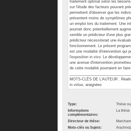
traitement optimal selon les besoins
sur l'étude des facteurs pouvant pré
permettent d'observer que les indivi
présentent moins de symptômes pho
un emploi lors du traitement. Une in
pourrait donc potentiellement augmen
semble un prédicteur d'une plus gra
prédicteur nécessiterait une évaluat
fonctionnement. Le présent programm
est une modalité d'intervention qui p
l'exposition in vivo. Le développeme
une avenue d'intervention prometteuse
de cette modalité pourraient en fair
______________________________
MOTS-CLÉS DE L’AUTEUR : Réalité vir
in virtuo, araignées
Type:
Thèse ou
Informations
La thèse 
complémentaires:
Directeur de thèse:
Marchand
Mots-clés ou Sujets:
Arachnoph