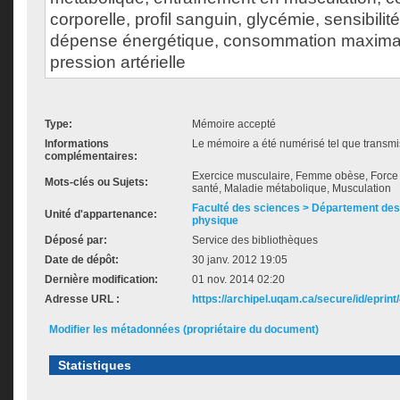
corporelle, profil sanguin, glycémie, sensibilité 
dépense énergétique, consommation maxima
pression artérielle
Type:
Mémoire accepté
Informations
Le mémoire a été numérisé tel que transmis
complémentaires:
Exercice musculaire, Femme obèse, Force m
Mots-clés ou Sujets:
santé, Maladie métabolique, Musculation
Faculté des sciences > Département des 
Unité d'appartenance:
physique
Déposé par:
Service des bibliothèques
Date de dépôt:
30 janv. 2012 19:05
Dernière modification:
01 nov. 2014 02:20
Adresse URL :
https://archipel.uqam.ca/secure/id/eprint
Modifier les métadonnées (propriétaire du document)
Statistiques