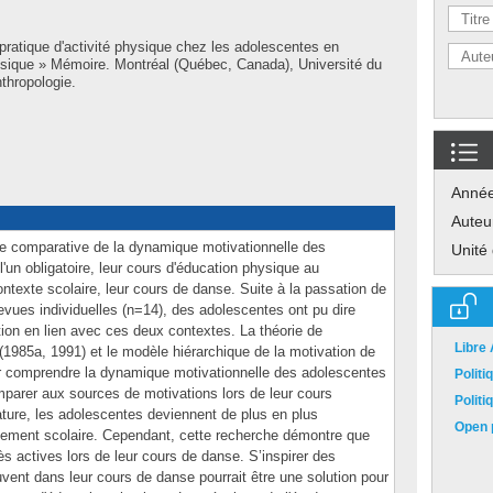
 pratique d'activité physique chez les adolescentes en
ysique » Mémoire. Montréal (Québec, Canada), Université du
thropologie.
Anné
Auteu
e comparative de la dynamique motivationnelle des
Unité
un obligatoire, leur cours d'éducation physique au
ontexte scolaire, leur cours de danse. Suite à la passation de
evues individuelles (n=14), des adolescentes ont pu dire
tion en lien avec ces deux contextes. La théorie de
Libre
(1985a, 1991) et le modèle hiérarchique de la motivation de
our comprendre la dynamique motivationnelle des adolescentes
Polit
mparer aux sources de motivations lors de leur cours
Polit
rature, les adolescentes deviennent de plus en plus
Open p
nement scolaire. Cependant, cette recherche démontre que
ès actives lors de leur cours de danse. S’inspirer des
uvent dans leur cours de danse pourrait être une solution pour