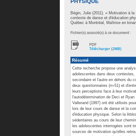
PHYSIQUE
Bégin, Julie
(2011). « Motivation à la
contexte de danse et d'éducation ph
Québec à Montréal, Maîtrise en kinan
Fichier(s) associé(s) à ce document :
PDF
Télécharger (2MB)
Résumé
Cette recherche propose une analys
adolescentes dans deux contextes, l'
secondaire et l'autre en dehors du c
deux questionnaires (n=51) et d'entr
leurs perceptions face à leur motiva
l'autodétermination de Deci et Ryan 
Vallerand (1997) ont été utilisés p
lors de leur cours de danse et la co
d'éducation physique. Selon la litté
sédentaires au cours de leur chemi
les adolescentes interrogées sont tr
sources de motivation qu'elles retro