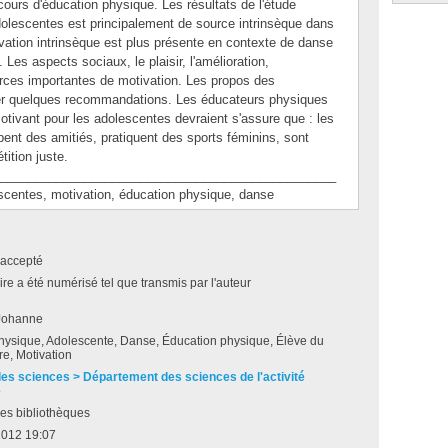
ours d'éducation physique. Les résultats de l'étude
olescentes est principalement de source intrinsèque dans
vation intrinsèque est plus présente en contexte de danse
Les aspects sociaux, le plaisir, l'amélioration,
rces importantes de motivation. Les propos des
er quelques recommandations. Les éducateurs physiques
tivant pour les adolescentes devraient s'assure que : les
pent des amitiés, pratiquent des sports féminins, sont
ition juste.
________________________________________________
ntes, motivation, éducation physique, danse
accepté
e a été numérisé tel que transmis par l'auteur
 Johanne
physique, Adolescente, Danse, Éducation physique, Élève du
e, Motivation
des sciences > Département des sciences de l'activité
e
es bibliothèques
2012 19:07