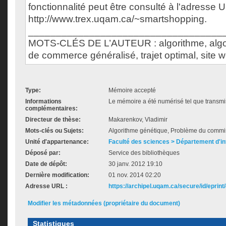
fonctionnalité peut être consulté à l'adresse 
http://www.trex.uqam.ca/~smartshopping.
___________________________________
MOTS-CLÉS DE L’AUTEUR : algorithme, algo
de commerce généralisé, trajet optimal, site 
Type:
Mémoire accepté
Informations
Le mémoire a été numérisé tel que transmis
complémentaires:
Directeur de thèse:
Makarenkov, Vladimir
Mots-clés ou Sujets:
Algorithme génétique, Problème du commi
Unité d'appartenance:
Faculté des sciences > Département d'i
Déposé par:
Service des bibliothèques
Date de dépôt:
30 janv. 2012 19:10
Dernière modification:
01 nov. 2014 02:20
Adresse URL :
https://archipel.uqam.ca/secure/id/eprint
Modifier les métadonnées (propriétaire du document)
Statistiques