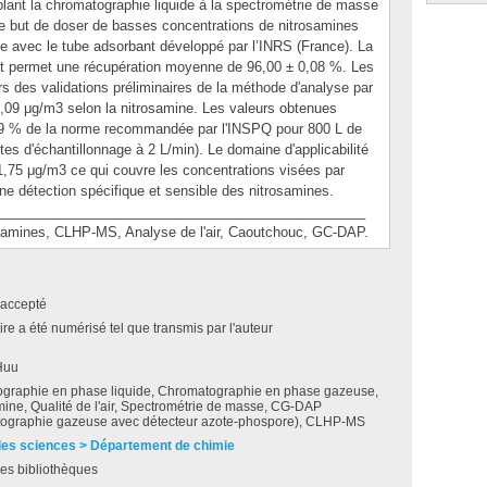
plant la chromatographie liquide à la spectrométrie de masse
 but de doser de basses concentrations de nitrosamines
ctue avec le tube adsorbant développé par l’INRS (France). La
t permet une récupération moyenne de 96,00 ± 0,08 %. Les
ors des validations préliminaires de la méthode d'analyse par
09 μg/m3 selon la nitrosamine. Les valeurs obtenues
 9 % de la norme recommandée par l'INSPQ pour 800 L de
tes d'échantillonnage à 2 L/min). Le domaine d'applicabilité
,75 μg/m3 ce qui couvre les concentrations visées par
ne détection spécifique et sensible des nitrosamines.
________________________________________________
ines, CLHP-MS, Analyse de l'air, Caoutchouc, GC-DAP.
accepté
e a été numérisé tel que transmis par l'auteur
Huu
graphie en phase liquide, Chromatographie en phase gazeuse,
ine, Qualité de l'air, Spectrométrie de masse, CG-DAP
ographie gazeuse avec détecteur azote-phospore), CLHP-MS
des sciences > Département de chimie
es bibliothèques