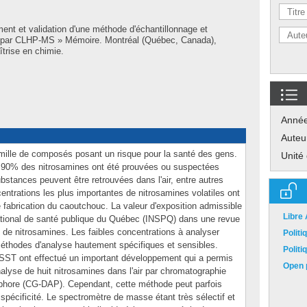
nt et validation d'une méthode d'échantillonnage et
ir par CLHP-MS » Mémoire. Montréal (Québec, Canada),
trise en chimie.
Anné
Auteu
mille de composés posant un risque pour la santé des gens.
Unité
, 90% des nitrosamines ont été prouvées ou suspectées
tances peuvent être retrouvées dans l'air, entre autres
centrations les plus importantes de nitrosamines volatiles ont
 fabrication du caoutchouc. La valeur d'exposition admissible
Libre
ational de santé publique du Québec (INSPQ) dans une revue
3 de nitrosamines. Les faibles concentrations à analyser
Polit
éthodes d'analyse hautement spécifiques et sensibles.
Polit
IRSST ont effectué un important développement qui a permis
Open p
alyse de huit nitrosamines dans l'air par chromatographie
phore (CG-DAP). Cependant, cette méthode peut parfois
 spécificité. Le spectromètre de masse étant très sélectif et