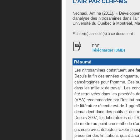
L'AIR PAR CLHP-MS
Nechadi, Amina
(2011). « Développeme
d'analyse des nitrosamines dans l'a
Université du Québec à Montréal, Maî
Fichier(s) associé(s) à ce document :
PDF
Télécharger (3MB)
Résumé
Les nitrosamines constituent une fa
Depuis la fin des années cinquante
cancérogènes pour l'homme. Ces subs
dans les milieux de travail. Les con
été retrouvées dans les procédés de
(VEA) recommandée par l'Institut n
de littérature récente est de 1 μg/m
demandent donc des outils et des m
Depuis 2007, les laboratoires de l'
de mettre au point une méthode d'an
gazeuse avec détecteur azote phos
présenter des limitations quant à sa