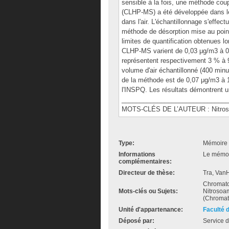
sensible à la fois, une méthode cou
(CLHP-MS) a été développée dans le
dans l'air. L'échantillonnage s'effe
méthode de désorption mise au poin
limites de quantification obtenues l
CLHP-MS varient de 0,03 μg/m3 à 0,
représentent respectivement 3 % à
volume d'air échantillonné (400 minu
de la méthode est de 0,07 μg/m3 à 1
l'INSPQ. Les résultats démontrent u
______________________________
MOTS-CLÉS DE L’AUTEUR : Nitrosam
Type:
Mémoire 
Informations
Le mémoir
complémentaires:
Directeur de thèse:
Tra, Van
Chromato
Mots-clés ou Sujets:
Nitrosoam
(Chromat
Unité d'appartenance:
Faculté 
Déposé par:
Service d