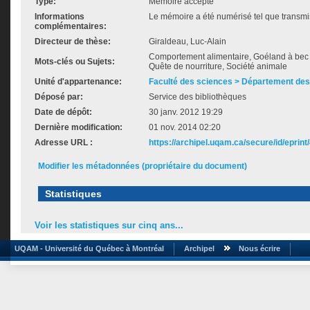
Type:
Mémoire accepté
Informations
Le mémoire a été numérisé tel que transmis
complémentaires:
Directeur de thèse:
Giraldeau, Luc-Alain
Comportement alimentaire, Goéland à bec c
Mots-clés ou Sujets:
Quête de nourriture, Société animale
Unité d'appartenance:
Faculté des sciences > Département des
Déposé par:
Service des bibliothèques
Date de dépôt:
30 janv. 2012 19:29
Dernière modification:
01 nov. 2014 02:20
Adresse URL :
https://archipel.uqam.ca/secure/id/eprint
Modifier les métadonnées (propriétaire du document)
Statistiques
Voir les statistiques sur cinq ans...
UQAM - Université du Québec à Montréal
Archipel
Nous écrire