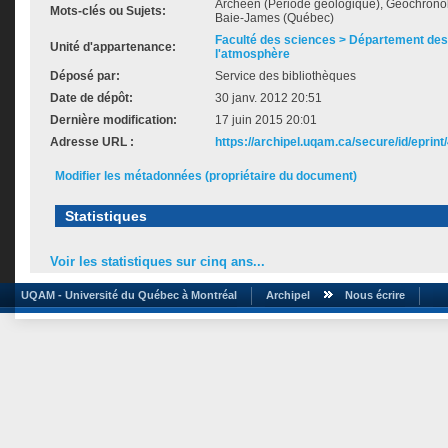
Archéen (Période géologique), Géochrono
Mots-clés ou Sujets:
Baie-James (Québec)
Faculté des sciences > Département des 
Unité d'appartenance:
l'atmosphère
Déposé par:
Service des bibliothèques
Date de dépôt:
30 janv. 2012 20:51
Dernière modification:
17 juin 2015 20:01
Adresse URL :
https://archipel.uqam.ca/secure/id/eprint
Modifier les métadonnées (propriétaire du document)
Statistiques
Voir les statistiques sur cinq ans...
UQAM - Université du Québec à Montréal
Archipel
Nous écrire