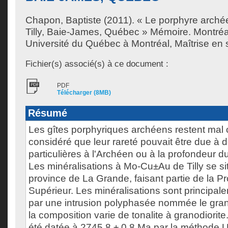
Chapon, Baptiste
(2011). « Le porphyre arch
Tilly, Baie-James, Québec » Mémoire. Montré
Université du Québec à Montréal, Maîtrise en s
Fichier(s) associé(s) à ce document :
PDF
Télécharger (8MB)
Résumé
Les gîtes porphyriques archéens restent mal
considéré que leur rareté pouvait être due à 
particulières à l'Archéen ou à la profondeur d
Les minéralisations à Mo-Cu±Au de Tilly se si
province de La Grande, faisant partie de la P
Supérieur. Les minéralisations sont principa
par une intrusion polyphasée nommée le granit
la composition varie de tonalite à granodiorite.
été datée à 2745,8 ± 0,8 Ma par la méthode U