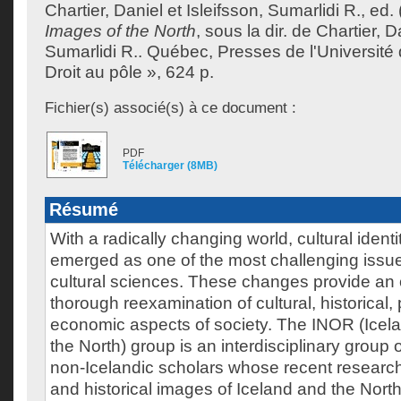
Chartier, Daniel
et
Isleifsson, Sumarlidi R.
, ed.
Images of the North
, sous la dir. de
Chartier, D
Sumarlidi R.
.
Québec, Presses de l'Université 
Droit au pôle », 624 p.
Fichier(s) associé(s) à ce document :
PDF
Télécharger (8MB)
Résumé
With a radically changing world, cultural iden
emerged as one of the most challenging issue
cultural sciences. These changes provide an 
thorough reexamination of cultural, historical, p
economic aspects of society. The INOR (Icel
the North) group is an interdisciplinary group 
non-Icelandic scholars whose recent resear
and historical images of Iceland and the Nort