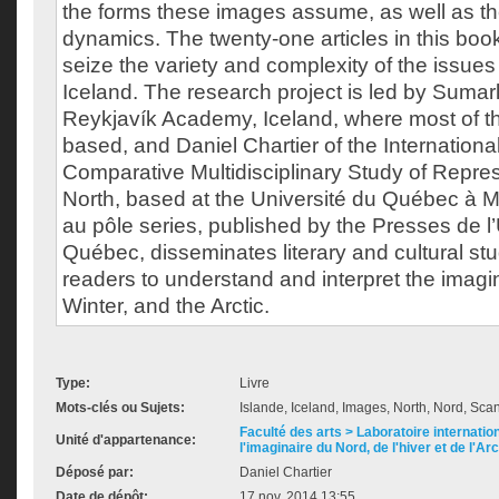
the forms these images assume, as well as th
dynamics. The twenty-one articles in this boo
seize the variety and complexity of the issues
Iceland. The research project is led by Sumarli
Reykjavík Academy, Iceland, where most of th
based, and Daniel Chartier of the Internationa
Comparative Multidisciplinary Study of Repres
North, based at the Université du Québec à M
au pôle series, published by the Presses de l’
Québec, disseminates literary and cultural stu
readers to understand and interpret the imagin
Winter, and the Arctic.
Type:
Livre
Mots-clés ou Sujets:
Islande, Iceland, Images, North, Nord, Sca
Faculté des arts > Laboratoire internatio
Unité d'appartenance:
l'imaginaire du Nord, de l'hiver et de l'Ar
Déposé par:
Daniel Chartier
Date de dépôt:
17 nov. 2014 13:55