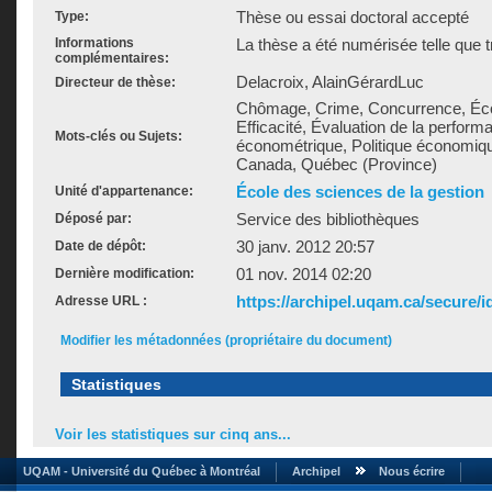
Thèse ou essai doctoral accepté
Type:
Informations
La thèse a été numérisée telle que t
complémentaires:
Delacroix, AlainGérardLuc
Directeur de thèse:
Chômage, Crime, Concurrence, Éco
Efficacité, Évaluation de la perform
Mots-clés ou Sujets:
économétrique, Politique économiq
Canada, Québec (Province)
École des sciences de la gestion
Unité d'appartenance:
Service des bibliothèques
Déposé par:
30 janv. 2012 20:57
Date de dépôt:
01 nov. 2014 02:20
Dernière modification:
https://archipel.uqam.ca/secure/i
Adresse URL :
Modifier les métadonnées (propriétaire du document)
Statistiques
Voir les statistiques sur cinq ans...
UQAM - Université du Québec à Montréal
Archipel
Nous écrire