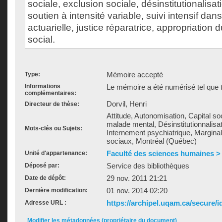
sociale, exclusion sociale, désinstitutionalisat
soutien à intensité variable, suivi intensif dans 
actuarielle, justice réparatrice, appropriation d
social.
Mémoire accepté
Type:
Informations
Le mémoire a été numérisé tel que t
complémentaires:
Dorvil, Henri
Directeur de thèse:
Attitude, Autonomisation, Capital soc
malade mental, Désinstitutionnalisati
Mots-clés ou Sujets:
Internement psychiatrique, Marginal
sociaux, Montréal (Québec)
Faculté des sciences humaines > É
Unité d'appartenance:
Service des bibliothèques
Déposé par:
29 nov. 2011 21:21
Date de dépôt:
01 nov. 2014 02:20
Dernière modification:
https://archipel.uqam.ca/secure/i
Adresse URL :
Modifier les métadonnées (propriétaire du document)