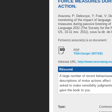
FORCE MEASURES DURI
ACTION.
Aravena, P
;
Delevoye, Y
;
Frak, V
;
De
monitoring of the impact of language
measures during passive listening of
Language 2011
(The Society for the 
US, 10-11 nov. 2011), sous la dir. de
Fichier(s) associé(s) à ce document :
PDF
Télécharger (857kB)
Adresse URL:
http://www.neurolang.o
Résumé
A large number of recent behavioural
descriptions of motor actions affect
asked to make sensibility judgments
gave the book to you
Type:
Communic