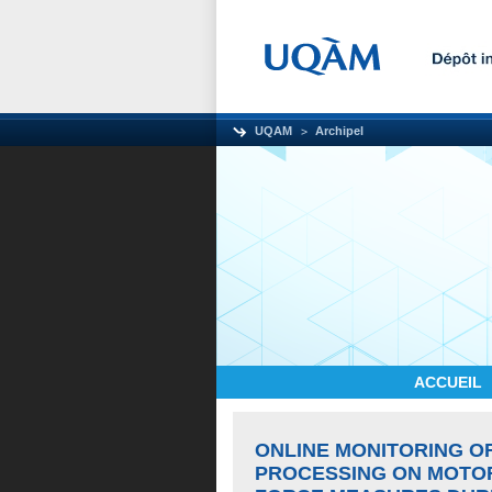
UQAM
Archipel
ACCUEIL
ONLINE MONITORING O
PROCESSING ON MOTOR