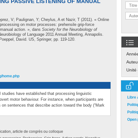
NG PASSIVE LISTENING OF MANUAL
prez, V
;
Paulignan, Y
;
Cheylus, A
et
Nazir, T
(2011). « Online
 processing on motor processes: prehensile grip-force
 manual action. », dans
Society for the Neurobiology of
Neurobiology of Language 2011 Annual Meeting, Annapolis.
Poeppel, David
. US, Springer, pp. 119-120.
Anné
Auteu
Unité
rg/home.php
 studies have established that processing linguistic
Libre
 overt motor behaviour. For instance, when participants are
Polit
 on sentences that describe action toward the body (“Mark
Polit
Open p
ation, article de congrès ou colloque