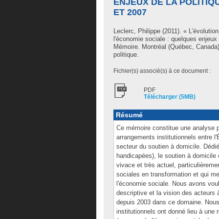
ENJEUX DE LA POLITIQ
ET 2007
Leclerc, Philippe
(2011). « L'évolution
l'économie sociale : quelques enjeux 
Mémoire. Montréal (Québec, Canada),
politique.
Fichier(s) associé(s) à ce document :
PDF
Télécharger (5MB)
Résumé
Ce mémoire constitue une analyse poli
arrangements institutionnels entre l
secteur du soutien à domicile. Dédi
handicapées), le soutien à domicile 
vivace et très actuel, particulièreme
sociales en transformation et qui m
l'économie sociale. Nous avons voul
descriptive et la vision des acteur
depuis 2003 dans ce domaine. Nous
institutionnels ont donné lieu à une