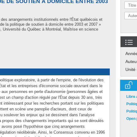
UE DE SOUTIEN À DOMICILE ENTRE 2003
 des arrangements institutionnels entre l'État québécois et
de la politique de soutien à domicile entre 2003 et 2007 »
 Université du Québec à Montréal, Maîtrise en science
Anné
Auteu
Unité
tique exploratoire, à partir de l'empirie, de l'évolution des
'État et les entreprises d'économie sociale œuvrant dans le
é aux personnes en perte d'autonomie (personnes âgées et
Libre
est un champ d'action régulé par l'État depuis 30 ans, très
nt intéressant pour les recherches portant sur les politiques
Polit
ettent en scène une panoplie d'acteurs, dont ceux de
Polit
u soulever les enjeux qui se dessinent dans l'analyse
Open p
s à propos des changements importants qui se sont déroulés
 avons posé l'hypothèse que cinq arrangements
 régulation néolibérale. Ainsi, le Consensus convenu en 1996