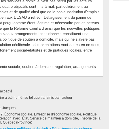
les services à domicile n'est pas perçu par les acteurs
 quatre objectifs sont mis à mal, particulièrement au
ables et de qualité ainsi que de la non-substitution d'emplois.
ien aux EESAD a rétréci. L'élargissement du panier de
t perçu comme étant légitime et nécessaire par les acteurs
 que la Réforme Couillard ainsi que les nouvelles politiques
uveaux arrangements institutionnels constituent une
 politique de soutien à domicile, mais qui ne s'avère pas
lation néolibérale : des orientations vont certes en ce sens,
ortement social-étatistes et de pratiques locales, entre
________________________________________________
sociale, soutien à domicile, régulation, arrangements
accepté
e a été numérisé tel que transmis par l'auteur
t, Jacques
, Économie sociale, Entreprise d'économie sociale, Politique
Relation avec l'État, Service de maintien à domicile, Théorie de la
n, Québec (Province)
de science politique et de droit > Département de science