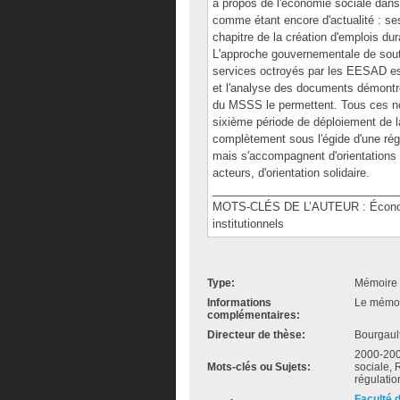
à propos de l'économie sociale dans 
comme étant encore d'actualité : ses
chapitre de la création d'emplois dur
L'approche gouvernementale de sout
services octroyés par les EESAD es
et l'analyse des documents démontre
du MSSS le permettent. Tous ces no
sixième période de déploiement de la
complètement sous l'égide d'une régu
mais s'accompagnent d'orientations f
acteurs, d'orientation solidaire.
______________________________
MOTS-CLÉS DE L’AUTEUR : Économie 
institutionnels
Type:
Mémoire 
Informations
Le mémoir
complémentaires:
Directeur de thèse:
Bourgaul
2000-2009
Mots-clés ou Sujets:
sociale, 
régulatio
Faculté 