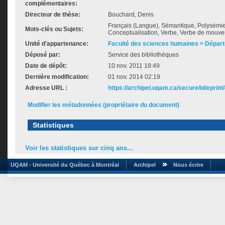
complémentaires:
Directeur de thèse:
Bouchard, Denis
Français (Langue), Sémantique, Polysémi
Mots-clés ou Sujets:
Conceptualisation, Verbe, Verbe de mouvem
Unité d'appartenance:
Faculté des sciences humaines > Départ
Déposé par:
Service des bibliothèques
Date de dépôt:
10 nov. 2011 18:49
Dernière modification:
01 nov. 2014 02:19
Adresse URL :
https://archipel.uqam.ca/secure/id/eprint
Modifier les métadonnées (propriétaire du document)
Statistiques
Voir les statistiques sur cinq ans...
UQAM - Université du Québec à Montréal
Archipel
Nous écrire