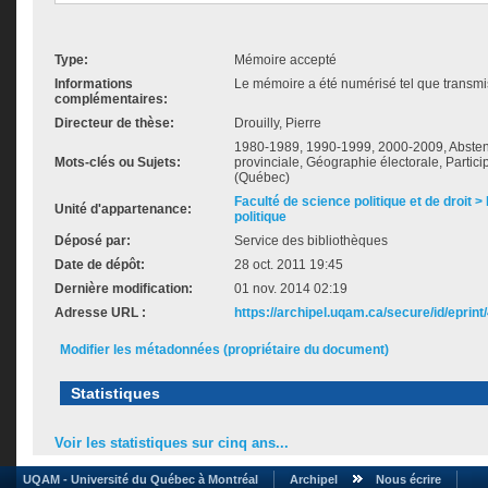
Type:
Mémoire accepté
Informations
Le mémoire a été numérisé tel que transmis
complémentaires:
Directeur de thèse:
Drouilly, Pierre
1980-1989, 1990-1999, 2000-2009, Absten
Mots-clés ou Sujets:
provinciale, Géographie électorale, Partici
(Québec)
Faculté de science politique et de droit
Unité d'appartenance:
politique
Déposé par:
Service des bibliothèques
Date de dépôt:
28 oct. 2011 19:45
Dernière modification:
01 nov. 2014 02:19
Adresse URL :
https://archipel.uqam.ca/secure/id/eprint
Modifier les métadonnées (propriétaire du document)
Statistiques
Voir les statistiques sur cinq ans...
UQAM - Université du Québec à Montréal
Archipel
Nous écrire