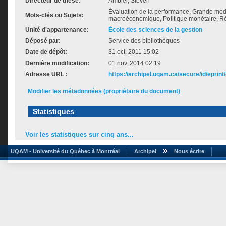
Directeur de thèse:
Ambler, Steven
Évaluation de la performance, Grande mod
Mots-clés ou Sujets:
macroéconomique, Politique monétaire, Rè
Unité d'appartenance:
École des sciences de la gestion
Déposé par:
Service des bibliothèques
Date de dépôt:
31 oct. 2011 15:02
Dernière modification:
01 nov. 2014 02:19
Adresse URL :
https://archipel.uqam.ca/secure/id/eprint
Modifier les métadonnées (propriétaire du document)
Statistiques
Voir les statistiques sur cinq ans...
UQAM - Université du Québec à Montréal
Archipel
Nous écrire