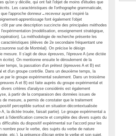
es qu'on y décèle, qui ont fait l'objet de moins d'études que
décrits. Les caractéristiques de l'orthographe grammaticale,
que l'approche donneur→receveur ayant inspiré la
ignement-apprentissage font également l'objet
e clôt par une description succincte des principales méthodes
l'expérimentation (modélisation, enseignement stratégique,
oopération). La méthodologie de recherche présente les
 caractéristiques (élèves de 2e secondaire fréquentant une
 couronne sud de Montréal). On précise le désign
e mesure. Il s'agit de deux épreuves, l'épreuve A (une dictée
on écrite). On mentionne ensuite le déroulement de la
er temps, la passation d'un prétest (épreuves A et B) est
al et d'un groupe contrôle. Dans un deuxième temps, la
ue par le groupe expérimental seulement. Dans un troisième
épreuves A et B) est faite auprès du groupe expérimental et
 divers critères d'analyse considérés est également
lyse, à partir de la comparaison des données issues de
nts de mesure, a permis de constater que le traitement
positif perceptible surtout en situation décontextualisée
 A, la dictée trouée, faisait partie). Le groupe expérimental a
 à l'identification correcte et complète des divers sujets du
s difficultés du dispositif expérimental sur l'accord pour les
 en nombre pour le verbe, des sujets du verbe de nature
onnée, etc.), la présence d'écran entre le verbe et son sujet,