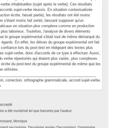
verbe inhabituelles (sujet après le verbe). Ces résultats
accords sujet-verbe réussis. En situation contextualisée
uction écrite, faisait partie), les résultats ont été moins
on s'étant moins fait sentir, laissant supposer qu'un
aticaux en situation plus complexe comme en production
t plus laborieux. Toutefois, l'analyse de divers éléments
que le groupe expérimental s'était tout de même démarqué du
 égards. En effet, les élèves du groupe expérimental ont fait
confiance lors du post-test en rédigeant des textes plus
s sujet-verbe, donc d'accords de ce type à effectuer. Aussi,
du verbe répertoriés qui étaient plus variés, plus complexes
 écrite du post-test du groupe expérimental de même que les
e utilisées.
________________________________________________
 correction, orthographe grammaticale, accord sujet-verbe,
s
accepté
e a été numérisé tel que transmis par l'auteur
rossard, Monique
ment secondaire, Deuxième année (Secondaire), Grammaire,