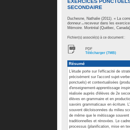
EXERCICES PONCTUELS
SECONDAIRE
Duchesne, Nathalie
(2011). « La corr
donneur→receveur dans les exercices 
Mémoire. Montréal (Québec, Canada), 
Fichier(s) associé(s) à ce document :
PDF
Télécharger (7MB)
Résumé
L'étude porte sur l'efficacité de str
précisément sur l'accord sujet-verbe,
ponctuels) et contextualisées (produ
d'enseignement-apprentissage insp
réalisée auprès d'élèves de 2e secon
élèves en grammaire et en productio
savoirs grammaticaux en écriture. L
souvent décloisonnées du milieu scol
de même que le métissage souvent 
traditionnelles et rénovées. Le cadre
processus (planification, mise en tex