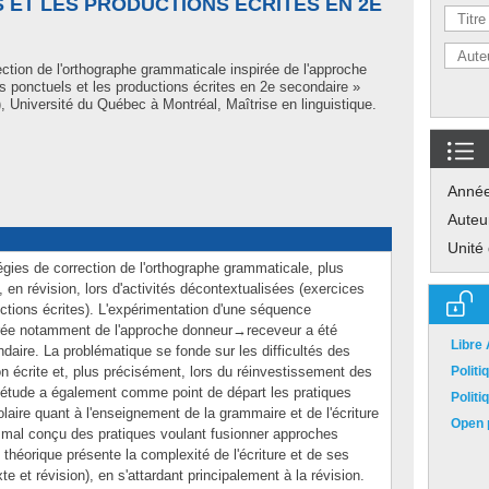
 ET LES PRODUCTIONS ÉCRITES EN 2E
ection de l'orthographe grammaticale inspirée de l'approche
ponctuels et les productions écrites en 2e secondaire »
Université du Québec à Montréal, Maîtrise en linguistique.
Anné
Auteu
Unité
atégies de correction de l'orthographe grammaticale, plus
 en révision, lors d'activités décontextualisées (exercices
ctions écrites). L'expérimentation d'une séquence
irée notamment de l'approche donneur→receveur a été
Libre
daire. La problématique se fonde sur les difficultés des
n écrite et, plus précisément, lors du réinvestissement des
Polit
'étude a également comme point de départ les pratiques
Polit
aire quant à l'enseignement de la grammaire et de l'écriture
Open p
mal conçu des pratiques voulant fusionner approches
 théorique présente la complexité de l'écriture et de ses
te et révision), en s'attardant principalement à la révision.