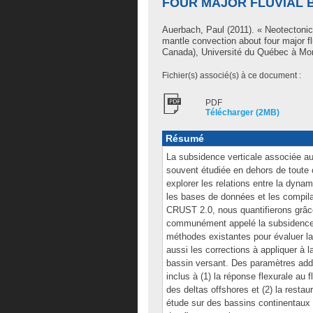
FOUR MAJOR FLUVIAL B
Auerbach, Paul
(2011). « Neotectonic
mantle convection about four major f
Canada), Université du Québec à Mont
Fichier(s) associé(s) à ce document :
PDF
Télécharger (2MB)
Résumé
La subsidence verticale associée a
souvent étudiée en dehors de toute
explorer les relations entre la dynam
les bases de données et les compila
CRUST 2.0, nous quantifierons grâce
communément appelé la subsidence 
méthodes existantes pour évaluer la c
aussi les corrections à appliquer à l
bassin versant. Des paramètres addi
inclus à (1) la réponse flexurale au
des deltas offshores et (2) la restau
étude sur des bassins continentaux a