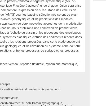
e un pattern d'anomalie négative systématique (ANTS').
ctonique Pliocène à aujourd'hui de chaque région sera prise
 comprendre l'expression de sub-surface des valeurs de
e l'ANTS' pour les bassins sélectionnés seront de plus
ervables géophysiques et de prédictions des modèles
 application de deux nouvelles approches de la modélisation
'un bassin, nous établirons une connexion de premier ordre
rface à l'échelle du bassin et les processus des enveloppes
es systèmes classiques d'étude des sédiments récents dans
elle : les relations proposées dans cette étude suggèrent
ssus géologiques et de l'évolution du système Terre doit être
 relations entre les processus de surface et les processus
________________________________________________
e vertical, réponse flexurale, dynamique mantellique,
accepté
e a été numérisé tel que transmis par l'auteur
lessandroMarco
ment (Mouvement du sol), Bassin hydrographique,