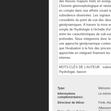
des fleuves majeurs mets en exergu
L'histoire géomorphologique et néote
en compte dans nos efforts visant à
subsidence observées. Les signaux d
considérés du point de vue des obs
géodynamiques. A travers la mise en
simple de l'hydrologie à l'échelle d
entre les caractéristiques de sub-su
profondes. Nous intégrerons donc l
une approche géodynamique contextu
que l'évaluation à la fois des proce
approchée en intégrant finement les
internes.
______________________________
MOTS-CLÉS DE L’AUTEUR : subsidenc
l'hydrologie, bassin
Type:
Mémoire 
Informations
Le mémoir
complémentaires:
Directeur de thèse:
Forte, A
Affaisse