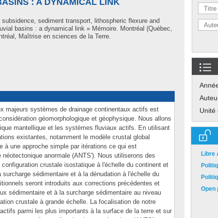
ASINS : A DYNAMICAL LINK
 subsidence, sediment transport, lithospheric flexure and
luvial basins : a dynamical link » Mémoire. Montréal (Québec,
réal, Maîtrise en sciences de la Terre.
Anné
Auteu
ux majeurs systèmes de drainage continentaux actifs est
Unité
 considération géomorphologique et géophysique. Nous allons
ique mantellique et les systèmes fluviaux actifs. En utilisant
tions existantes, notamment le modèle crustal global
 à une approche simple par itérations ce qui est
Libre
néotectonique anormale (ANTS'). Nous utiliserons des
onfiguration crustale isostatique à l'échelle du continent et
Polit
a surcharge sédimentaire et à la dénudation à l'échelle du
Polit
tionnels seront introduits aux corrections précédentes et
Open p
 flux sédimentaire et à la surcharge sédimentaire au niveau
ration crustale à grande échelle. La focalisation de notre
ctifs parmi les plus importants à la surface de la terre et sur