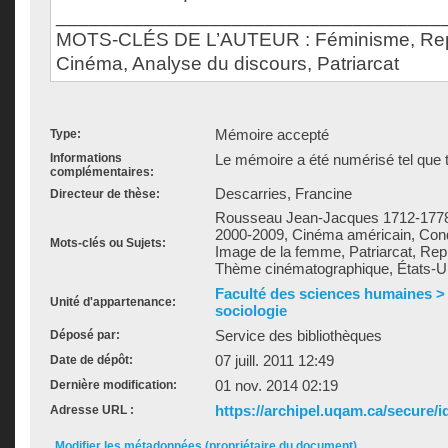
___________________________________
MOTS-CLÉS DE L’AUTEUR : Féminisme, Repr
Cinéma, Analyse du discours, Patriarcat
Mémoire accepté
Type:
Informations
Le mémoire a été numérisé tel que t
complémentaires:
Descarries, Francine
Directeur de thèse:
Rousseau Jean-Jacques 1712-1778,
2000-2009, Cinéma américain, Cond
Mots-clés ou Sujets:
Image de la femme, Patriarcat, Repr
Thème cinématographique, États-U
Faculté des sciences humaines >
Unité d'appartenance:
sociologie
Service des bibliothèques
Déposé par:
07 juill. 2011 12:49
Date de dépôt:
01 nov. 2014 02:19
Dernière modification:
https://archipel.uqam.ca/secure/i
Adresse URL :
Modifier les métadonnées (propriétaire du document)