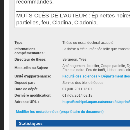
recommandés.
___________________________________
MOTS-CLÉS DE L’AUTEUR : Épinettes noire
partielles, feu, Cladina, Cladonia.
Type:
Thèse ou essai doctoral accepté
Informations
La thèse a été numérisée telle que transmis
complémentaires:
Directeur de thèse:
Bergeron, Yves
Aménagement forestier, Coupe partielle, 
Mots-clés ou Sujets:
Épinette noire, Feu de forêt, Lichen terrico
Unité d'appartenance:
Faculté des sciences > Département des
Déposé par:
Service des bibliothèques
Date de dépôt:
07 juill. 2011 13:01
Dernière modification:
01 nov. 2014 02:18
Adresse URL :
https://archipel.uqam.ca/secure/id/eprint
Modifier les métadonnées (propriétaire du document)
Statistiques