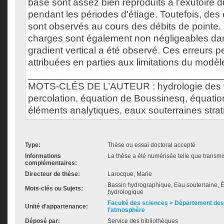
base sont assez bien reproduits à l'exutoire 
pendant les périodes d'étiage. Toutefois, des
sont observés au cours des débits de pointe. 
charges sont également non négligeables da
gradient vertical a été observé. Ces erreurs p
attribuées en parties aux limitations du modè
___________________________________
MOTS-CLÉS DE L’AUTEUR : hydrologie des v
percolation, équation de Boussinesq, équatio
éléments analytiques, eaux souterraines strat
Type:
Thèse ou essai doctoral accepté
Informations
La thèse a été numérisée telle que transmis
complémentaires:
Directeur de thèse:
Larocque, Marie
Bassin hydrographique, Eau souterraine,
Mots-clés ou Sujets:
hydrologique
Faculté des sciences > Département des 
Unité d'appartenance:
l'atmosphère
Déposé par:
Service des bibliothèques