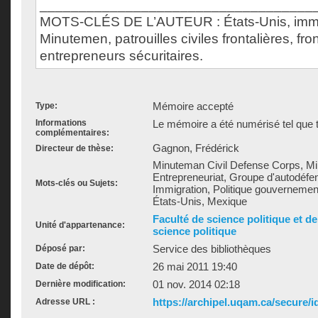
___________________________________
MOTS-CLÉS DE L’AUTEUR : États-Unis, immigr
Minutemen, patrouilles civiles frontalières, fro
entrepreneurs sécuritaires.
Mémoire accepté
Type:
Informations
Le mémoire a été numérisé tel que t
complémentaires:
Gagnon, Frédérick
Directeur de thèse:
Minuteman Civil Defense Corps, Mi
Entrepreneuriat, Groupe d'autodéfe
Mots-clés ou Sujets:
Immigration, Politique gouvernementa
États-Unis, Mexique
Faculté de science politique et d
Unité d'appartenance:
science politique
Service des bibliothèques
Déposé par:
26 mai 2011 19:40
Date de dépôt:
01 nov. 2014 02:18
Dernière modification:
https://archipel.uqam.ca/secure/i
Adresse URL :