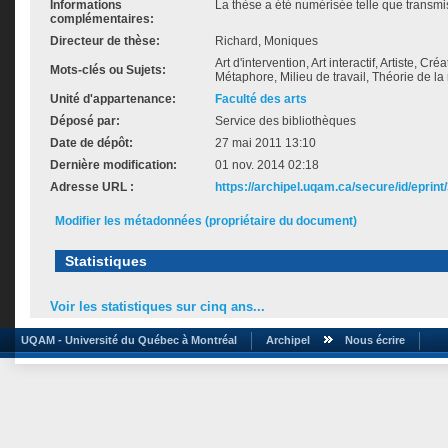
Informations
La thèse a été numérisée telle que transmis
complémentaires:
Directeur de thèse:
Richard, Moniques
Art d'intervention, Art interactif, Artiste, Cré
Mots-clés ou Sujets:
Métaphore, Milieu de travail, Théorie de la 
Unité d'appartenance:
Faculté des arts
Déposé par:
Service des bibliothèques
Date de dépôt:
27 mai 2011 13:10
Dernière modification:
01 nov. 2014 02:18
Adresse URL :
https://archipel.uqam.ca/secure/id/eprint
Modifier les métadonnées (propriétaire du document)
Statistiques
Voir les statistiques sur cinq ans...
UQAM - Université du Québec à Montréal
Archipel
Nous écrire