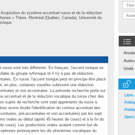
 Acquisition du système accentuel russe et de la réduction
phones » Thèse. Montréal (Québec, Canada), Université du
istique.
Anné
Auteu
russe sont très différents. En français, l'accent tonique se
Unité
llabe du groupe rythmique et il n'y a pas de réduction
tuées. En russe, l'accent tonique peut en principe être placé
et, en plus, certaines voyelles subissent une réduction
centuées et non accentuées. La présente recherche porte sur
Libre
me accentuel et de la réduction vocalique du russe chez des
os sujets de recherche sont sept apprenants du russe à
Polit
ous avons étudié l'identification du contour accentuel des
Polit
accentuées, pré-accentuées et non accentuées) par les sept
Open p
ons orales au début (après 45 heures de cours) et à la fin du
de cours). Les productions orales avaient comme but de
cophones prononçaient les dix phonèmes vocaliques du