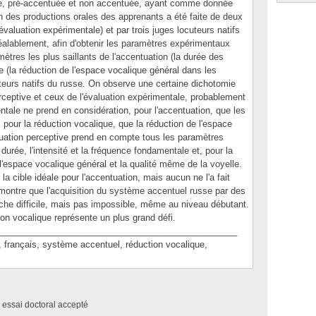
ée, pré-accentuée et non accentuée, ayant comme donnée
on des productions orales des apprenants a été faite de deux
évaluation expérimentale) et par trois juges locuteurs natifs
éalablement, afin d'obtenir les paramètres expérimentaux
tres les plus saillants de l'accentuation (la durée des
ue (la réduction de l'espace vocalique général dans les
eurs natifs du russe. On observe une certaine dichotomie
perceptive et ceux de l'évaluation expérimentale, probablement
entale ne prend en considération, pour l'accentuation, que les
 pour la réduction vocalique, que la réduction de l'espace
luation perceptive prend en compte tous les paramètres
 durée, l'intensité et la fréquence fondamentale et, pour la
 l'espace vocalique général et la qualité même de la voyelle.
la cible idéale pour l'accentuation, mais aucun ne l'a fait
émontre que l'acquisition du système accentuel russe par des
he difficile, mais pas impossible, même au niveau débutant.
tion vocalique représente un plus grand défi.
________________________________________________
ançais, système accentuel, réduction vocalique,
 essai doctoral accepté