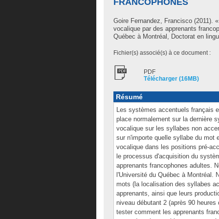
FRANCOPHONES
Goire Fernandez, Francisco
(2011). «
vocalique par des apprenants franco
Québec à Montréal, Doctorat en lingu
Fichier(s) associé(s) à ce document :
PDF
Télécharger (16MB)
Résumé
Les systèmes accentuels français et 
place normalement sur la dernière sy
vocalique sur les syllabes non accen
sur n'importe quelle syllabe du mot 
vocalique dans les positions pré-ac
le processus d'acquisition du systè
apprenants francophones adultes. N
l'Université du Québec à Montréal. N
mots (la localisation des syllabes 
apprenants, ainsi que leurs producti
niveau débutant 2 (après 90 heures 
tester comment les apprenants fran