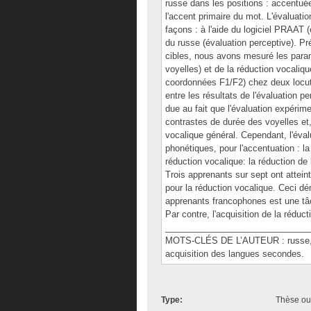
russe dans les positions : accentu
l'accent primaire du mot. L'évaluati
façons : à l'aide du logiciel PRAAT (
du russe (évaluation perceptive). Pr
cibles, nous avons mesuré les paramè
voyelles) et de la réduction vocaliq
coordonnées F1/F2) chez deux locut
entre les résultats de l'évaluation 
due au fait que l'évaluation expérim
contrastes de durée des voyelles et,
vocalique général. Cependant, l'éva
phonétiques, pour l'accentuation : la
réduction vocalique: la réduction de
Trois apprenants sur sept ont atteint 
pour la réduction vocalique. Ceci d
apprenants francophones est une tâc
Par contre, l'acquisition de la réduc
______________________________
MOTS-CLÉS DE L’AUTEUR : russe, fr
acquisition des langues secondes.
Type:
Thèse ou