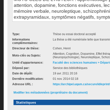
attention, dopamine, fonctions exécutives, lect
mémoire verbale, neuroleptique, schizophré
extrapyramidaux, symptômes négatifs, symptô
Type:
Thèse ou essai doctoral accepté
Informations
La thèse a été numérisée telle que transmis
complémentaires:
Directeur de thèse:
Cohen, Henri
Attention, Cognition, Dopamine, Effet thér
Mots-clés ou Sujets:
(Neuropsychologie), Neuroleptique, Schiz
Unité d'appartenance:
Faculté des sciences humaines > Dépar
Déposé par:
Service des bibliothèques
Date de dépôt:
19 avr. 2011 20:16
Dernière modification:
01 nov. 2014 02:18
Adresse URL :
https://archipel.uqam.ca/secure/id/eprint
Modifier les métadonnées (propriétaire du document)
Statistiques