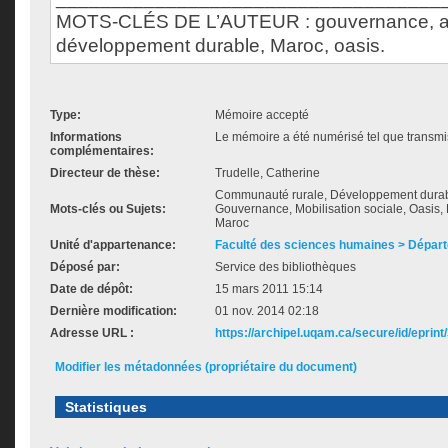
MOTS-CLÉS DE L’AUTEUR : gouvernance, ass
développement durable, Maroc, oasis.
Type:
Mémoire accepté
Informations
Le mémoire a été numérisé tel que transmis
complémentaires:
Directeur de thèse:
Trudelle, Catherine
Communauté rurale, Développement durab
Mots-clés ou Sujets:
Gouvernance, Mobilisation sociale, Oasis,
Maroc
Unité d'appartenance:
Faculté des sciences humaines > Dépar
Déposé par:
Service des bibliothèques
Date de dépôt:
15 mars 2011 15:14
Dernière modification:
01 nov. 2014 02:18
Adresse URL :
https://archipel.uqam.ca/secure/id/eprint
Modifier les métadonnées (propriétaire du document)
Statistiques