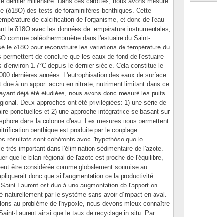
 le dernier millénaire. Dans ces carottes, nous avons mesuré
e (δ18O) des tests de foraminifères benthiques. Cette
empérature de calcification de l'organisme, et donc de l'eau
ant le δ18O avec les données de température instrumentales,
δ18O comme paléothermomètre dans l'estuaire du Saint-
isé le δ18O pour reconstruire les variations de température du
us permettent de conclure que les eaux de fond de l'estuaire
 d'environ 1.7°C depuis le dernier siècle. Cela constitue le
000 dernières années. L'eutrophisation des eaux de surface
 due à un apport accru en nitrate, nutriment limitant dans ce
 ayant déjà été étudiées, nous avons donc mesuré les puits
égional. Deux approches ont été privilégiées: 1) une série de
ire ponctuelles et 2) une approche intégratrice se basant sur
osphore dans la colonne d'eau. Les mesures nous permettent
itrification benthique est produite par le couplage
, les résultats sont cohérents avec l'hypothèse que le
le très important dans l'élimination sédimentaire de l'azote.
r que le bilan régional de l'azote est proche de l'équilibre,
 peut être considérée comme globalement soumise au
liquerait donc que si l'augmentation de la productivité
 Saint-Laurent est due à une augmentation de l'apport en
iné naturellement par le système sans avoir d'impact en aval.
tions au problème de l'hypoxie, nous devons mieux connaître
 Saint-Laurent ainsi que le taux de recyclage in situ. Par