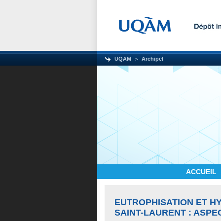
UQAM
Archipel
ACCUEIL
EUTROPHISATION ET HY
SAINT-LAURENT : ASP