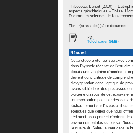
Thibodeau, Benoît
(2010). « Eutrophis
aspects géochimiques » Thèse. Mont
Doctorat en sciences de l'environnem
Fichier(s) associé(s) à ce document :
PDF
Télécharger (5MB)
Résumé
Cette étude a été réalisée avec comm
dans l'hypoxie récente de l'estuaire
depuis une vingtaine d'années et e
devient donc critique de comprendr
d'oxygénation dans l'optique de prop
avons ciblé deux des processus qui 
oxygène dissous de cet écosystème,
l'eutrophisation possible des eaux d
réchauffement sur l'hypoxie, il est 
étendues que celles que nous offren
sédiment nous permet d'obtenir des 
environnementales du passé. Nous a
l'estuaire du Saint-Laurent dans le 