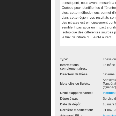
conséquent, nous avons mesuré la co
Québec pour identifier les différent
plus, cette méthode nous permet d'id
dans cette région. Les résultats so
des nitrates est principalement cont
semblent pas avoir un impact signifi
isotopique des différentes sources 
le flux de nitrate du Saint-Laurent.
______________________________
Type:
Thèse ou
Informations
La thèse 
complémentaires:
Directeur de thèse:
deVernal
Anoxémie,
Mots-clés ou Sujets:
Températu
(Québec)
Unité d'appartenance:
Instituts
Déposé par:
Service d
Date de dépôt:
16 mars 
Dernière modification:
01 nov. 
Adresse URL :
https://a