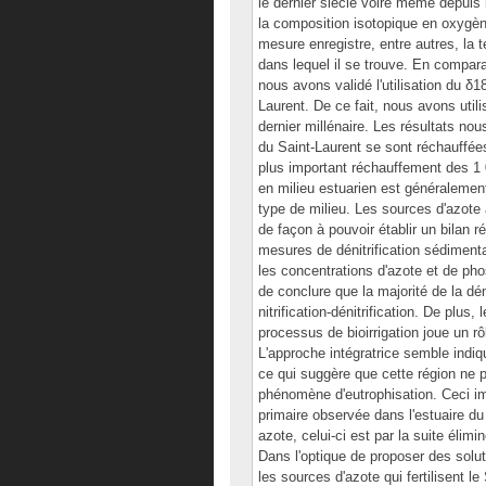
le dernier siècle voire même depuis
la composition isotopique en oxygèn
mesure enregistre, entre autres, la t
dans lequel il se trouve. En compar
nous avons validé l'utilisation du 
Laurent. De ce fait, nous avons util
dernier millénaire. Les résultats no
du Saint-Laurent se sont réchauffées
plus important réchauffement des 1 
en milieu estuarien est généralement
type de milieu. Les sources d'azote
de façon à pouvoir établir un bilan r
mesures de dénitrification sédimenta
les concentrations d'azote et de ph
de conclure que la majorité de la dén
nitrification-dénitrification. De plus
processus de bioirrigation joue un rô
L'approche intégratrice semble indique
ce qui suggère que cette région ne
phénomène d'eutrophisation. Ceci imp
primaire observée dans l'estuaire du
azote, celui-ci est par la suite élim
Dans l'optique de proposer des solu
les sources d'azote qui fertilisent le