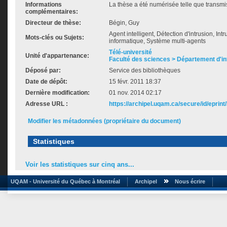
Informations
La thèse a été numérisée telle que transmis
complémentaires:
Directeur de thèse:
Bégin, Guy
Agent intelligent, Détection d'intrusion, Int
Mots-clés ou Sujets:
informatique, Système multi-agents
Télé-université
Unité d'appartenance:
Faculté des sciences > Département d'i
Déposé par:
Service des bibliothèques
Date de dépôt:
15 févr. 2011 18:37
Dernière modification:
01 nov. 2014 02:17
Adresse URL :
https://archipel.uqam.ca/secure/id/eprint
Modifier les métadonnées (propriétaire du document)
Statistiques
Voir les statistiques sur cinq ans...
UQAM - Université du Québec à Montréal
Archipel
Nous écrire