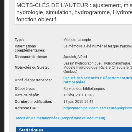
MOTS-CLÉS DE L’AUTEUR : ajustement, mise
hydrologie, simulation, hydrogramme, Hydrotel,
fonction objectif.
Type:
Mémoire accepté
Informations
Le mémoire a été numérisé tel que transmis
complémentaires:
Directeur de thèse:
Jaouich, Alfred
Bassin hydrographique, Hydrodynamique,
Mots-clés ou Sujets:
Modèle hydrologique, Rivière Chaudière 
Québec)
Faculté des sciences > Département des 
Unité d'appartenance:
l'atmosphère
Déposé par:
Service des bibliothèques
Date de dépôt:
15 févr. 2011 18:40
Dernière modification:
17 juin 2015 19:42
Adresse URL :
https://archipel.uqam.ca/secure/id/eprint
Modifier les métadonnées (propriétaire du document)
Statistiques