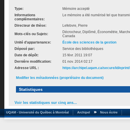
Type:
Mémoire accepté
Informations
Le mémoire a été numérisé tel que transmis
complémentaires:
Directeur de thèse:
Lefebvre, Pierre
Décrocheur, Diplômé, Économétrie, Marché 
Mots-clés ou Sujets:
Canada
Unité d'appartenance:
École des sciences de la gestion
Déposé par:
Service des bibliothèques
Date de dépôt:
15 févr. 2011 19:07
Dernière modification:
01 nov. 2014 02:17
Adresse URL :
https://archipel.uqam.ca/secure/id/eprint
Modifier les métadonnées (propriétaire du document)
Statistiques
Voir les statistiques sur cinq ans...
UQAM - Université du Québec à Montréal
Archipel
Nous écrire