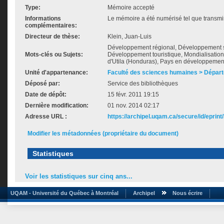
Type:
Mémoire accepté
Informations
Le mémoire a été numérisé tel que transmis
complémentaires:
Directeur de thèse:
Klein, Juan-Luis
Développement régional, Développement 
Mots-clés ou Sujets:
Développement touristique, Mondialisation, 
d'Utila (Honduras), Pays en développemen
Unité d'appartenance:
Faculté des sciences humaines > Dépar
Déposé par:
Service des bibliothèques
Date de dépôt:
15 févr. 2011 19:15
Dernière modification:
01 nov. 2014 02:17
Adresse URL :
https://archipel.uqam.ca/secure/id/eprint
Modifier les métadonnées (propriétaire du document)
Statistiques
Voir les statistiques sur cinq ans...
UQAM - Université du Québec à Montréal
Archipel
Nous écrire