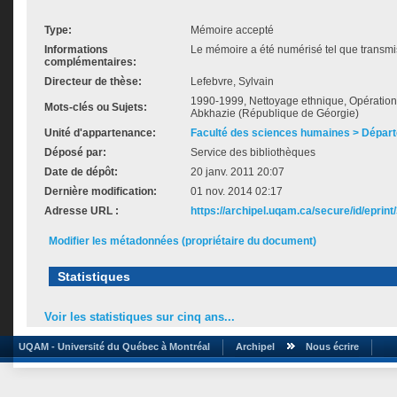
Type:
Mémoire accepté
Informations
Le mémoire a été numérisé tel que transmis
complémentaires:
Directeur de thèse:
Lefebvre, Sylvain
1990-1999, Nettoyage ethnique, Opération 
Mots-clés ou Sujets:
Abkhazie (République de Géorgie)
Unité d'appartenance:
Faculté des sciences humaines > Dépar
Déposé par:
Service des bibliothèques
Date de dépôt:
20 janv. 2011 20:07
Dernière modification:
01 nov. 2014 02:17
Adresse URL :
https://archipel.uqam.ca/secure/id/eprint
Modifier les métadonnées (propriétaire du document)
Statistiques
Voir les statistiques sur cinq ans...
UQAM - Université du Québec à Montréal
Archipel
Nous écrire