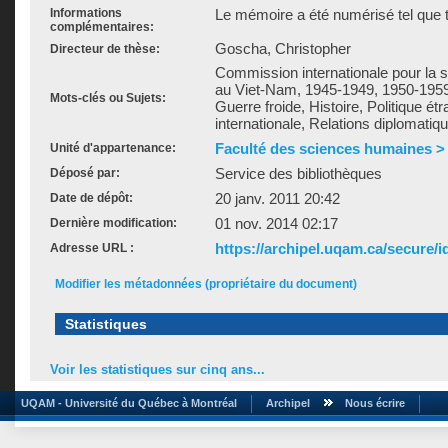
Informations
Le mémoire a été numérisé tel que t
complémentaires:
Goscha, Christopher
Directeur de thèse:
Commission internationale pour la su
au Viet-Nam, 1945-1949, 1950-195
Mots-clés ou Sujets:
Guerre froide, Histoire, Politique étr
internationale, Relations diplomati
Faculté des sciences humaines >
Unité d'appartenance:
Service des bibliothèques
Déposé par:
20 janv. 2011 20:42
Date de dépôt:
01 nov. 2014 02:17
Dernière modification:
https://archipel.uqam.ca/secure/i
Adresse URL :
Modifier les métadonnées (propriétaire du document)
Statistiques
Voir les statistiques sur cinq ans...
UQAM - Université du Québec à Montréal
Archipel
Nous écrire