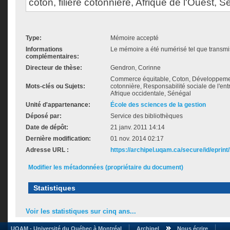
coton, filière cotonnière, Afrique de l'Ouest,
Type:
Mémoire accepté
Informations
Le mémoire a été numérisé tel que transmis
complémentaires:
Directeur de thèse:
Gendron, Corinne
Commerce équitable, Coton, Développemen
Mots-clés ou Sujets:
cotonnière, Responsabilité sociale de l'entr
Afrique occidentale, Sénégal
Unité d'appartenance:
École des sciences de la gestion
Déposé par:
Service des bibliothèques
Date de dépôt:
21 janv. 2011 14:14
Dernière modification:
01 nov. 2014 02:17
Adresse URL :
https://archipel.uqam.ca/secure/id/eprint
Modifier les métadonnées (propriétaire du document)
Statistiques
Voir les statistiques sur cinq ans...
UQAM - Université du Québec à Montréal
Archipel
Nous écrire