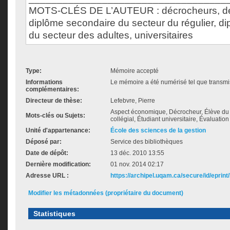
MOTS-CLÉS DE L’AUTEUR : décrocheurs, d
diplôme secondaire du secteur du régulier, d
du secteur des adultes, universitaires
Type:
Mémoire accepté
Informations
Le mémoire a été numérisé tel que transmis
complémentaires:
Directeur de thèse:
Lefebvre, Pierre
Aspect économique, Décrocheur, Élève du 
Mots-clés ou Sujets:
collégial, Étudiant universitaire, Évaluati
Unité d'appartenance:
École des sciences de la gestion
Déposé par:
Service des bibliothèques
Date de dépôt:
13 déc. 2010 13:55
Dernière modification:
01 nov. 2014 02:17
Adresse URL :
https://archipel.uqam.ca/secure/id/eprint
Modifier les métadonnées (propriétaire du document)
Statistiques