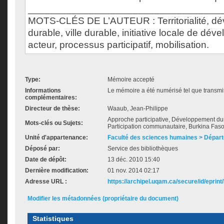
___________________________________
MOTS-CLÉS DE L’AUTEUR : Territorialité, d
durable, ville durable, initiative locale de dé
acteur, processus participatif, mobilisation.
Type:
Mémoire accepté
Informations
Le mémoire a été numérisé tel que transmis
complémentaires:
Directeur de thèse:
Waaub, Jean-Philippe
Approche participative, Développement dura
Mots-clés ou Sujets:
Participation communautaire, Burkina Fas
Unité d'appartenance:
Faculté des sciences humaines > Dépar
Déposé par:
Service des bibliothèques
Date de dépôt:
13 déc. 2010 15:40
Dernière modification:
01 nov. 2014 02:17
Adresse URL :
https://archipel.uqam.ca/secure/id/eprint
Modifier les métadonnées (propriétaire du document)
Statistiques