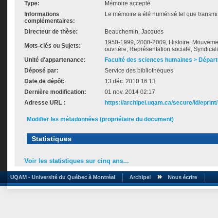
Type:
Mémoire accepté
Informations
Le mémoire a été numérisé tel que transmis
complémentaires:
Directeur de thèse:
Beauchemin, Jacques
1950-1999, 2000-2009, Histoire, Mouvemen
Mots-clés ou Sujets:
ouvrière, Représentation sociale, Syndica
Unité d'appartenance:
Faculté des sciences humaines > Départ
Déposé par:
Service des bibliothèques
Date de dépôt:
13 déc. 2010 16:13
Dernière modification:
01 nov. 2014 02:17
Adresse URL :
https://archipel.uqam.ca/secure/id/eprint
Modifier les métadonnées (propriétaire du document)
Statistiques
Voir les statistiques sur cinq ans...
UQAM - Université du Québec à Montréal
Archipel
Nous écrire