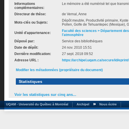
Informations
Le mémoire a été numérisé tel que transmis
complémentaires:
Directeur de thèse:
de Vernal, Anne
Dépôt meuble, Productivité primaire, Kyste 
Mots-clés ou Sujets:
Pollen, Golfe de Tehuantepec (Mexique), G
Faculté des sciences > Département des 
Unité d'appartenance:
l'atmosphère
Déposé par:
Service des bibliothèques
Date de dépôt:
24 nov. 2010 15:51
Dernière modification:
27 sept. 2018 09:52
Adresse URL :
https://archipel.uqam.ca/secure/id/eprint
Modifier les métadonnées (propriétaire du document)
Statistiques
Voir les statistiques sur cinq ans...
UQAM - Université du Québec à Montréal
Archipel
Nous écrire