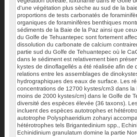
végétation boréale, luxuriante dans le Golfe 
d'une végétation plus sèche au sud de la baie
proportions de tests carbonatés de foraminifè
organiques de foraminifères benthiques montr
sédiments de la Baie de la Paz ainsi que ceux
du Golfe de Tehuantepec sont fortement affec
dissolution du carbonate de calcium contrair
partie sud du Golfe de Tehuantepec où le C
dans le sédiment est relativement bien préser
kystes de dinoflagellés a été réalisée afin de
relations entre les assemblages de dinokyste
hydrographiques des eaux de surface. Les résu
concentrations de 12700 kystes/cm3 dans la 
moins de 2000 kystes/cm) dans le Golfe de 
diversité des espèces élevée (36 taxons). L
incluent des espèces autotrophes et hétérot
autotrophe Polysphaeridium zoharyi accomp
hétérotrophes tels Brigantedinium spp., Echi
Echinidinium granulatum domine la partie Nor