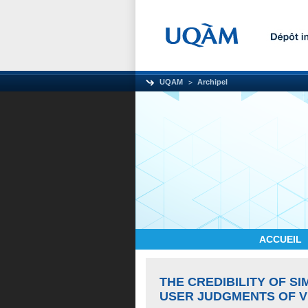
UQAM
Archipel
ACCUEIL
THE CREDIBILITY OF S
USER JUDGMENTS OF V