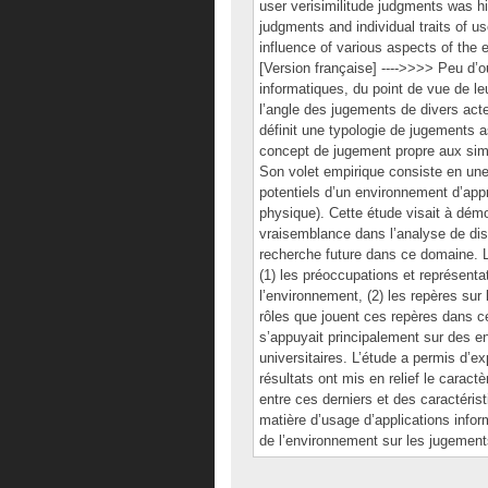
user verisimilitude judgments was h
judgments and individual traits of u
influence of various aspects of the e
[Version française] ---->>>> Peu d’ou
informatiques, du point de vue de l
l’angle des jugements de divers act
définit une typologie de jugements a
concept de jugement propre aux simu
Son volet empirique consiste en une 
potentiels d’un environnement d’appre
physique). Cette étude visait à dém
vraisemblance dans l’analyse de disco
recherche future dans ce domaine. Le
(1) les préoccupations et représenta
l’environnement, (2) les repères sur
rôles que jouent ces repères dans ce
s’appuyait principalement sur des e
universitaires. L’étude a permis d’
résultats ont mis en relief le carac
entre ces derniers et des caractérist
matière d’usage d’applications infor
de l’environnement sur les jugemen