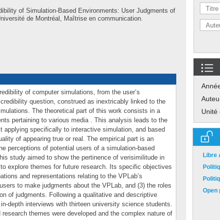
dibility of Simulation-Based Environments: User Judgments of
Université de Montréal, Maîtrise en communication.
Anné
edibility of computer simulations, from the user’s
Auteu
credibility question, construed as inextricably linked to the
mulations. The theoretical part of this work consists in a
Unité
ents pertaining to various media . This analysis leads to the
applying specifically to interactive simulation, and based
uality of appearing true or real. The empirical part is an
the perceptions of potential users of a simulation-based
Libre
is study aimed to show the pertinence of verisimilitude in
to explore themes for future research. Its specific objectives
Polit
ations and representations relating to the VPLab’s
Polit
g users to make judgments about the VPLab, and (3) the roles
Open p
n of judgments. Following a qualitative and descriptive
in-depth interviews with thirteen university science students.
ied research themes were developed and the complex nature of