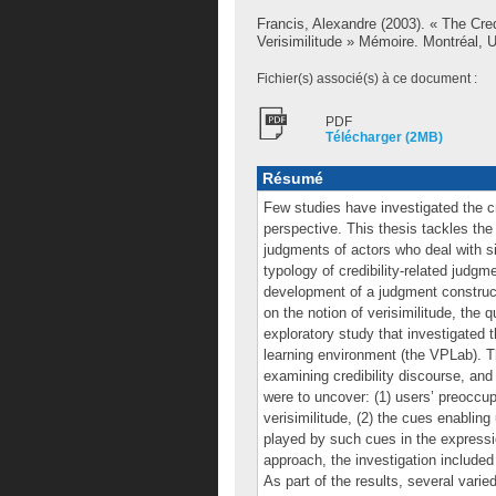
Francis, Alexandre
(2003). « The Cre
Verisimilitude » Mémoire. Montréal, 
Fichier(s) associé(s) à ce document :
PDF
Télécharger (2MB)
Résumé
Few studies have investigated the cr
perspective. This thesis tackles the 
judgments of actors who deal with si
typology of credibility-related judgm
development of a judgment construct 
on the notion of verisimilitude, the q
exploratory study that investigated 
learning environment (the VPLab). Th
examining credibility discourse, and 
were to uncover: (1) users’ preoccup
verisimilitude, (2) the cues enablin
played by such cues in the expressio
approach, the investigation included 
As part of the results, several var