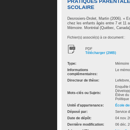
PRATIQUES PARENTALE
SCOLAIRE
Desrosiers-Drolet, Martin
(2006). « Es
chez les enfants âgés entre 7 et 11 an
Mémoire. Montréal (Québec, Canada),
Fichier(s) associé(s) à ce document :
PDF
Télécharger (2MB)
Type:
Mémoire 
Informations
Le mémoir
complémentaires:
Directeur de thèse:
Lefebvre,
Enquête l
Développ
Mots-clés ou Sujets:
Élève du 
Politique
Unité d'appartenance:
École de
Déposé par:
Service d
Date de dépôt:
04 nov. 
Dernière modification:
06 déc. 