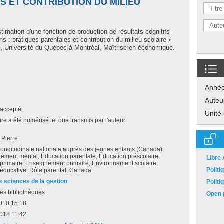
S ET CONTRIBUTION DU MILIEU
timation d'une fonction de production de résultats cognitifs
s : pratiques parentales et contribution du milieu scolaire »
 Université du Québec à Montréal, Maîtrise en économique.
Anné
Auteu
accepté
Unité
e a été numérisé tel que transmis par l'auteur
 Pierre
ongitudinale nationale auprès des jeunes enfants (Canada),
ement mental, Éducation parentale, Éducation préscolaire,
Libre
primaire, Enseignement primaire, Environnement scolaire,
Polit
 éducative, Rôle parental, Canada
s sciences de la gestion
Polit
es bibliothèques
Open p
2010 15:18
2018 11:42