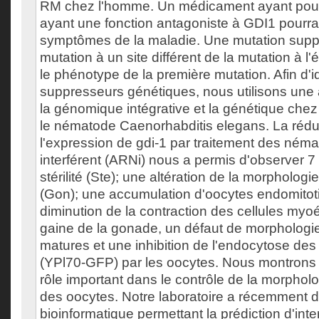
RM chez l'homme. Un médicament ayant pour
ayant une fonction antagoniste à GDI1 pourrai
symptômes de la maladie. Une mutation supp
mutation à un site différent de la mutation à l
le phénotype de la première mutation. Afin d'id
suppresseurs génétiques, nous utilisons une
la génomique intégrative et la génétique che
le nématode Caenorhabditis elegans. La rédu
l'expression de gdi-1 par traitement des ném
interférent (ARNi) nous a permis d'observer 7
stérilité (Ste); une altération de la morpholog
(Gon); une accumulation d'oocytes endomitot
diminution de la contraction des cellules myoé
gaine de la gonade, un défaut de morphologi
matures et une inhibition de l'endocytose des 
(YPl70-GFP) par les oocytes. Nous montrons 
rôle important dans le contrôle de la morphol
des oocytes. Notre laboratoire a récemment d
bioinformatique permettant la prédiction d'int