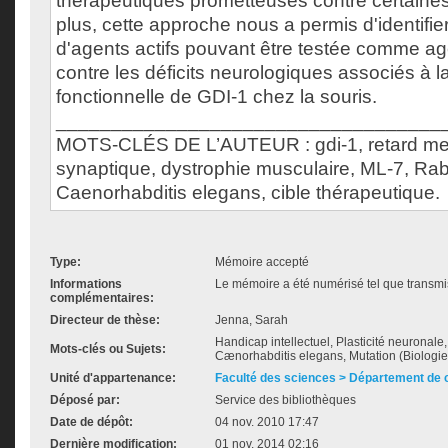
thérapeutiques prometteuses contre certaine
plus, cette approche nous a permis d'identifier
d'agents actifs pouvant être testée comme a
contre les déficits neurologiques associés à l
fonctionnelle de GDI-1 chez la souris.
___________________________________
MOTS-CLÉS DE L’AUTEUR : gdi-1, retard menta
synaptique, dystrophie musculaire, ML-7, Rab
Caenorhabditis elegans, cible thérapeutique.
Type:
Mémoire accepté
Informations
Le mémoire a été numérisé tel que transmis
complémentaires:
Directeur de thèse:
Jenna, Sarah
Handicap intellectuel, Plasticité neuronale
Mots-clés ou Sujets:
Cænorhabditis elegans, Mutation (Biologie
Unité d'appartenance:
Faculté des sciences > Département de 
Déposé par:
Service des bibliothèques
Date de dépôt:
04 nov. 2010 17:47
Dernière modification:
01 nov. 2014 02:16