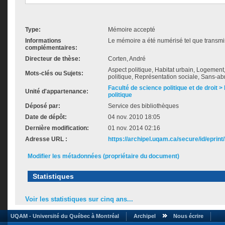
Type:
Mémoire accepté
Informations
Le mémoire a été numérisé tel que transmis
complémentaires:
Directeur de thèse:
Corten, André
Aspect politique, Habitat urbain, Logemen
Mots-clés ou Sujets:
politique, Représentation sociale, Sans-abr
Faculté de science politique et de droit
Unité d'appartenance:
politique
Déposé par:
Service des bibliothèques
Date de dépôt:
04 nov. 2010 18:05
Dernière modification:
01 nov. 2014 02:16
Adresse URL :
https://archipel.uqam.ca/secure/id/eprint
Modifier les métadonnées (propriétaire du document)
Statistiques
Voir les statistiques sur cinq ans...
UQAM - Université du Québec à Montréal
Archipel
Nous écrire